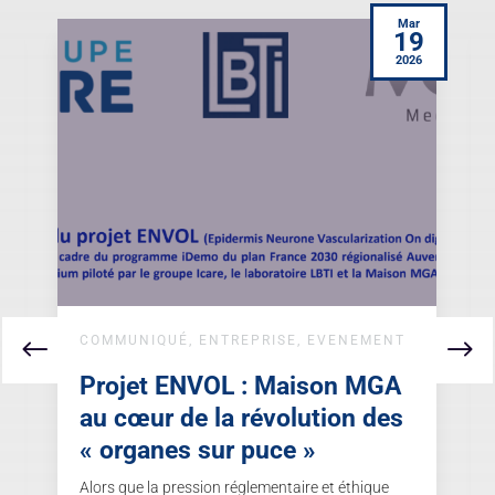
Mar
9
19
2026
COMMUNIQUÉ
,
ENTREPRISE
,
EVENEMENT
Projet ENVOL : Maison MGA
au cœur de la révolution des
« organes sur puce »
Alors que la pression réglementaire et éthique