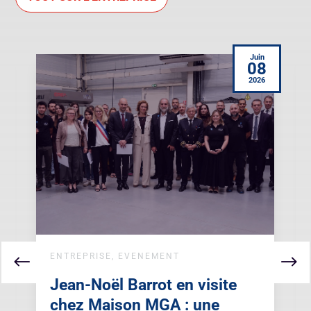
Juin
0
08
2026
ENTREPRISE
,
EVENEMENT
Jean-Noël Barrot en visite
chez Maison MGA : une