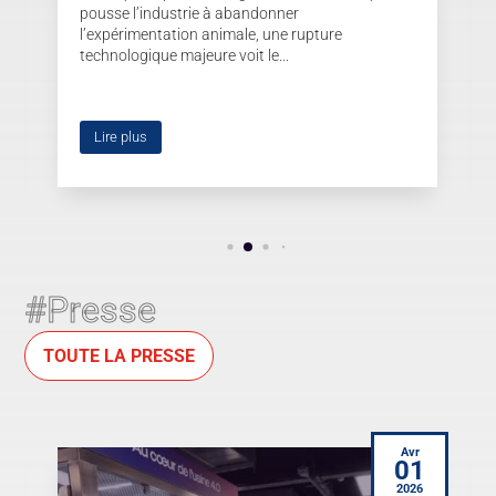
pousse l’industrie à abandonner
l’expérimentation animale, une rupture
technologique majeure voit le...
Lire plus
#Presse
TOUTE LA PRESSE
Avr
2
01
2026