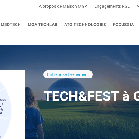
A propos de Maison MGA
Engagements RSE
A
 MEDTECH
MGA TECHLAB
ATG TECHNOLOGIES
FOCUSSIA
Entreprise
Evenement
TECH&FEST à G