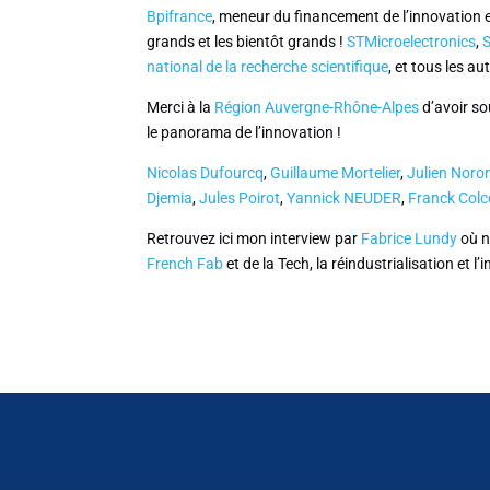
Bpifrance
, meneur du financement de l’innovation en
grands et les bientôt grands !
STMicroelectronics
,
national de la recherche scientifique
, et tous les aut
Merci à la
Région Auvergne-Rhône-Alpes
d’avoir so
le panorama de l’innovation !
Nicolas Dufourcq
,
Guillaume Mortelier
,
Julien Noro
Djemia
,
Jules Poirot
,
Yannick NEUDER
,
Franck Col
Retrouvez ici mon interview par
Fabrice Lundy
où n
French Fab
et de la Tech, la réindustrialisation et l