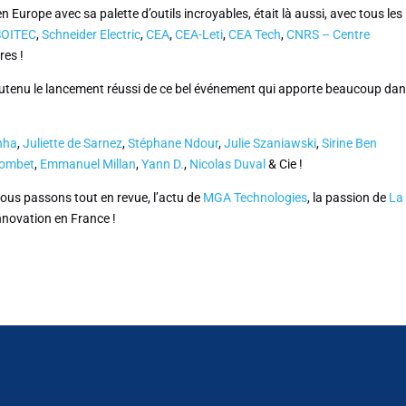
 Europe avec sa palette d’outils incroyables, était là aussi, avec tous les
SOITEC
,
Schneider Electric
,
CEA
,
CEA-Leti
,
CEA Tech
,
CNRS – Centre
res !
utenu le lancement réussi de ce bel événement qui apporte beaucoup da
nha
,
Juliette de Sarnez
,
Stéphane Ndour
,
Julie Szaniawski
,
Sirine Ben
combet
,
Emmanuel Millan
,
Yann D.
,
Nicolas Duval
& Cie !
ous passons tout en revue, l’actu de
MGA Technologies
, la passion de
La
’innovation en France !