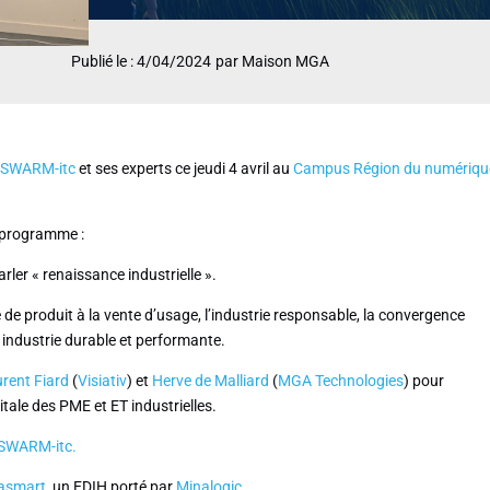
Publié le : 4/04/2024
par Maison MGA
r
SWARM-itc
et ses experts ce jeudi 4 avril au
Campus Région du numériqu
u programme :
rler « renaissance industrielle ».
 de produit à la vente d’usage, l’industrie responsable, la convergence
e industrie durable et performante.
rent Fiard
(
Visiativ
) et
Herve de Malliard
(
MGA Technologies
) pour
tale des PME et ET industrielles.
SWARM-itc.
asmart
, un EDIH porté par
Minalogic.