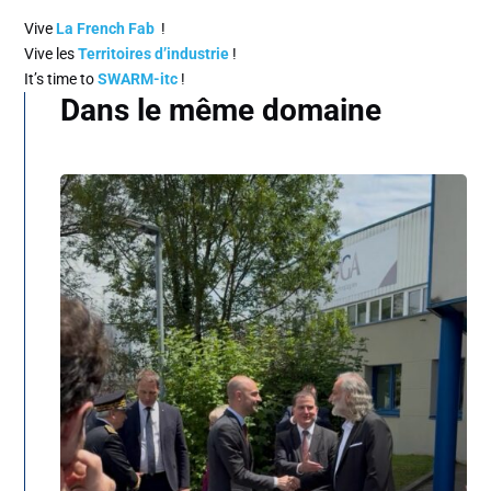
Vive
La French Fab
!
Vive les
Territoires d’industrie
!
It’s time to
SWARM-itc
!
Dans le même domaine