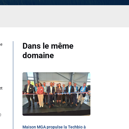
Dans le même
de
domaine
et
c
Maison MGA propulse la Techbio à