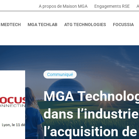
A propos de Maison MGA
Engagements RSE
A
 MEDTECH
MGA TECHLAB
ATG TECHNOLOGIES
FOCUSSIA
Communiqué
MGA Technologi
dans l’industri
l’acquisition d