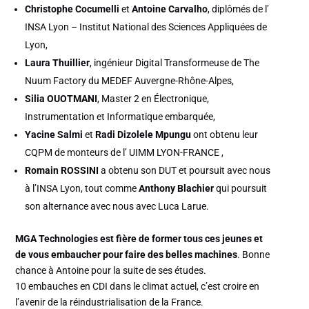
Christophe Cocumelli
et
Antoine Carvalho
, diplômés de l’
INSA Lyon – Institut National des Sciences Appliquées de
Lyon,
Laura Thuillier
, ingénieur Digital Transformeuse de The
Nuum Factory du MEDEF Auvergne-Rhône-Alpes,
Silia OUOTMANI
, Master 2 en Électronique,
Instrumentation et Informatique embarquée,
Yacine Salmi
et
Radi Dizolele Mpungu
ont obtenu leur
CQPM de monteurs de l’ UIMM LYON-FRANCE ,
Romain ROSSINI
a obtenu son DUT et poursuit avec nous
à l’INSA Lyon, tout comme
Anthony Blachier
qui poursuit
son alternance avec nous avec Luca Larue.
MGA Technologies est fière de former tous ces jeunes et
de vous embaucher pour faire des belles machines
. Bonne
chance à Antoine pour la suite de ses études.
10 embauches en CDI dans le climat actuel, c’est croire en
l’avenir de la réindustrialisation de la France.