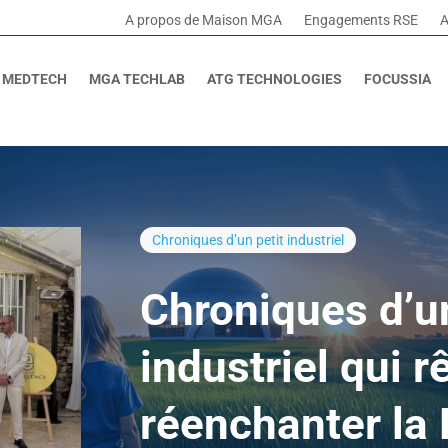
A propos de Maison MGA
Engagements RSE
A
 MEDTECH
MGA TECHLAB
ATG TECHNOLOGIES
FOCUSSIA
Chroniques d’un petit industriel
Chroniques d’un
industriel qui r
réenchanter la 