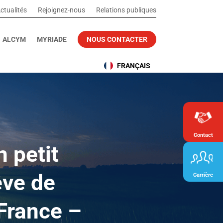
ctualités
Rejoignez-nous
Relations publiques
ALCYM
MYRIADE
NOUS CONTACTER
FRANÇAIS
Contact
 petit
êve de
Carrière
France –