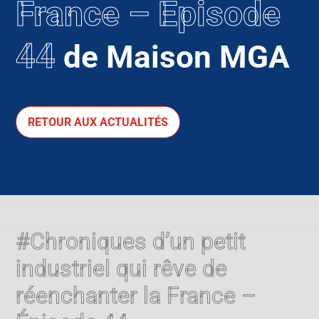
France – Épisode
44
de Maison MGA
RETOUR AUX ACTUALITÉS
#Chroniques d’un petit
industriel qui rêve de
réenchanter la France –