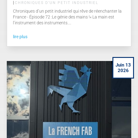
|
CHRONIQUES D’UN PETIT INDUSTRIEL
Chroniques d’un petit industriel qui rêve de réenchanter la
France - Épisode 72 :Le génie des mains !« La main est
l’instrument des instruments....
lire plus
Juin 13
2026