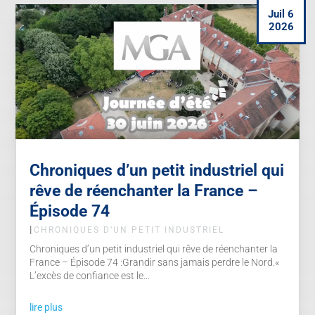
Juil 6
2026
Chroniques d’un petit industriel qui
rêve de réenchanter la France –
Épisode 74
|
CHRONIQUES D’UN PETIT INDUSTRIEL
Chroniques d’un petit industriel qui rêve de réenchanter la
France – Épisode 74 :Grandir sans jamais perdre le Nord.«
L’excès de confiance est le...
lire plus