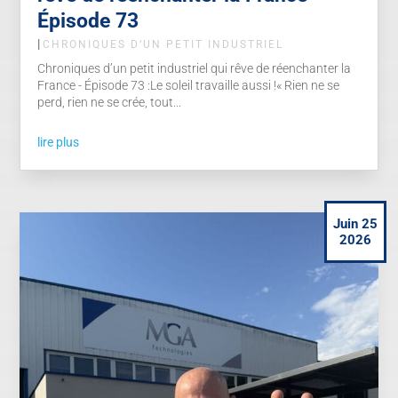
Épisode 73
|
CHRONIQUES D’UN PETIT INDUSTRIEL
Chroniques d’un petit industriel qui rêve de réenchanter la
France - Épisode 73 :Le soleil travaille aussi !« Rien ne se
perd, rien ne se crée, tout...
lire plus
Juin 25
2026