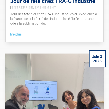
Jour de fête chez TRA-C industrie
|
,
ENTREPRISE
EVENEMENT
Jour des fête hier chez TRA-C industrie !Voici l’excellence à
la française et la fierté des industriels célébrée dans une
ode à la sublimation du...
lire plus
Juin 3
2026