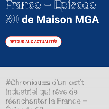
France – Épisode
30
de Maison MGA
RETOUR AUX ACTUALITÉS
#Chroniques d’un petit
industriel qui rêve de
réenchanter la France –