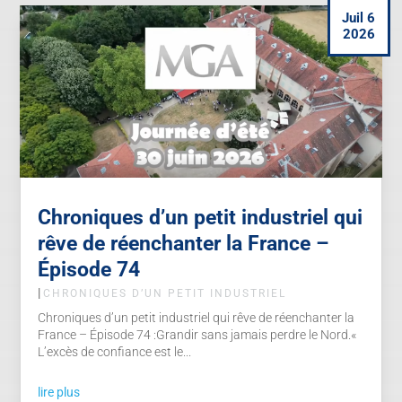
Juil 6
2026
Chroniques d’un petit industriel qui
rêve de réenchanter la France –
Épisode 74
|
CHRONIQUES D’UN PETIT INDUSTRIEL
Chroniques d’un petit industriel qui rêve de réenchanter la
France – Épisode 74 :Grandir sans jamais perdre le Nord.«
L’excès de confiance est le...
lire plus