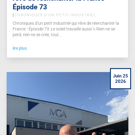
Épisode 73
|
CHRONIQUES D’UN PETIT INDUSTRIEL
Chroniques d’un petit industriel qui rêve de réenchanter la
France - Épisode 73 :Le soleil travaille aussi !« Rien ne se
perd, rien ne se crée, tout...
lire plus
Juin 25
2026