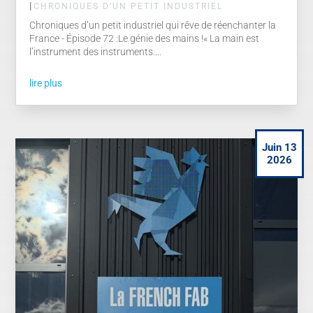
|
CHRONIQUES D’UN PETIT INDUSTRIEL
Chroniques d’un petit industriel qui rêve de réenchanter la
France - Épisode 72 :Le génie des mains !« La main est
l’instrument des instruments....
lire plus
Juin 13
2026