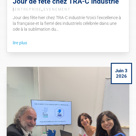
Jour de fête chez TRA-C industrie
|
,
ENTREPRISE
EVENEMENT
Jour des fête hier chez TRA-C industrie !Voici l’excellence à
la française et la fierté des industriels célébrée dans une
ode à la sublimation du...
lire plus
Juin 3
2026