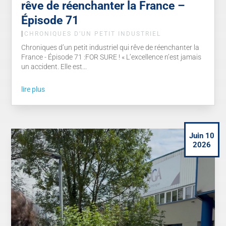
rêve de réenchanter la France –
Épisode 71
|
CHRONIQUES D’UN PETIT INDUSTRIEL
Chroniques d’un petit industriel qui rêve de réenchanter la
France - Épisode 71 :FOR SURE ! « L’excellence n’est jamais
un accident. Elle est...
lire plus
Juin 10
2026