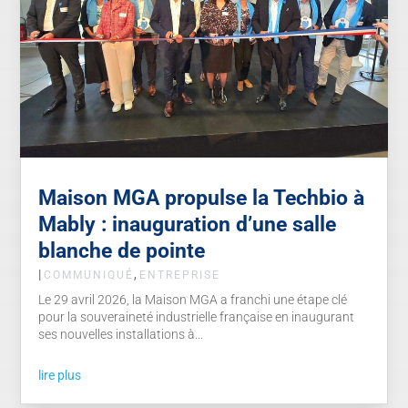
Maison MGA propulse la Techbio à
Mably : inauguration d’une salle
blanche de pointe
|
,
COMMUNIQUÉ
ENTREPRISE
Le 29 avril 2026, la Maison MGA a franchi une étape clé
pour la souveraineté industrielle française en inaugurant
ses nouvelles installations à...
lire plus