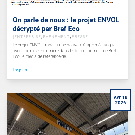
On parle de nous : le projet ENVOL
décrypté par Bref Eco
|
,
,
ENTREPRISE
EVENEMENT
PRESSE
Le projet ENVOL franchit une nouvelle étape médiatique
avec une mise en lumière dans le dernier numéro de Bref
Eco, le média de référence de...
lire plus
Avr 18
2026