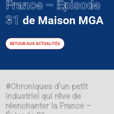
France – Épisode
31
de Maison MGA
RETOUR AUX ACTUALITÉS
#Chroniques d’un petit
industriel qui rêve de
réenchanter la France –