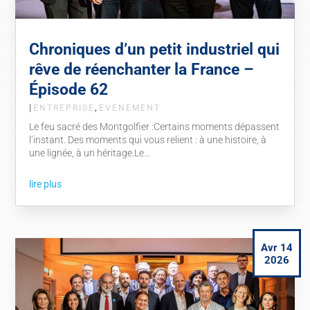
Chroniques d’un petit industriel qui
rêve de réenchanter la France –
Épisode 62
|
,
ENTREPRISE
EVENEMENT
Le feu sacré des Montgolfier :Certains moments dépassent
l’instant. Des moments qui vous relient : à une histoire, à
une lignée, à un héritage.Le...
lire plus
Avr 14
2026