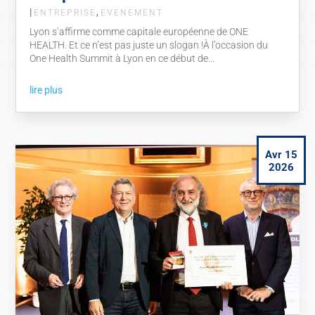
|
,
ENTREPRISE
EVENEMENT
Lyon s’affirme comme capitale européenne de ONE
HEALTH. Et ce n’est pas juste un slogan !À l’occasion du
One Health Summit à Lyon en ce début de...
lire plus
Avr 15
2026