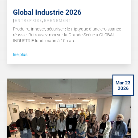
Global Industrie 2026
|
,
ENTREPRISE
EVENEMENT
Produire, innover, sécuriser : le triptyque d’une croissance
réussie !Retrouvez-moi sur la Grande Scène à GLOBAL
INDUSTRIE lundi matin à 10h au...
lire plus
Mar 23
2026