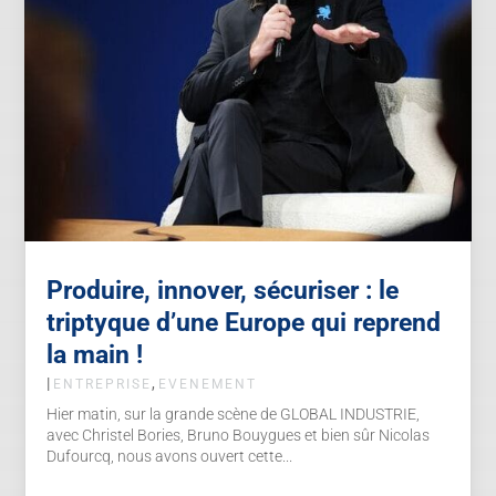
Produire, innover, sécuriser : le
triptyque d’une Europe qui reprend
la main !
|
,
ENTREPRISE
EVENEMENT
Hier matin, sur la grande scène de GLOBAL INDUSTRIE,
avec Christel Bories, Bruno Bouygues et bien sûr Nicolas
Dufourcq, nous avons ouvert cette...