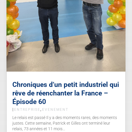
Chroniques d’un petit industriel qui
rêve de réenchanter la France –
Épisode 60
|
,
ENTREPRISE
EVENEMENT
Le relais est passé Il y a des moments rares, des moments
justes. Cette semaine, Patrick et Gilles ont terminé leur
relais, 73 années et 11 mois...