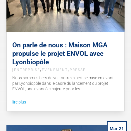
On parle de nous : Maison MGA
propulse le projet ENVOL avec
Lyonbiopôle
|
,
,
ENTREPRISE
EVENEMENT
PRESSE
Nous sommes fiers de voir notre expertise mise en avant
par Lyonbiopôle dans le cadre du lancement du projet
ENVOL, une avancée majeure pour les...
lire plus
Mar 21