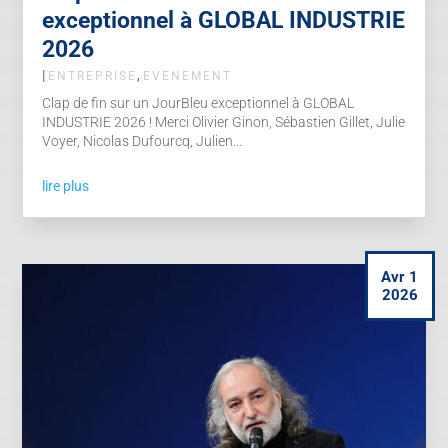
exceptionnel à GLOBAL INDUSTRIE
2026
|
,
ENTREPRISE
EVENEMENT
Clap de fin sur un JourBleu exceptionnel à GLOBAL
INDUSTRIE 2026 ! Merci Olivier Ginon, Sébastien Gillet, Julie
Voyer, Nicolas Dufourcq, Julien...
lire plus
Avr 1
2026