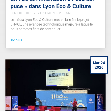
puce » dans Lyon Éco & Culture
|
,
,
ENTREPRISE
EVENEMENT
PRESSE
Le média Lyon Éco & Culture met en lumière le projet
ENVOL, une avancée technologique majeure à laquelle
nous sommes fiers de contribuer...
lire plus
Mar 24
2026