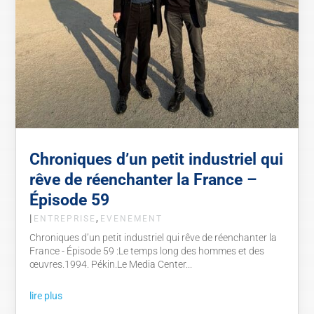
Chroniques d’un petit industriel qui
rêve de réenchanter la France –
Épisode 59
|
,
ENTREPRISE
EVENEMENT
Chroniques d’un petit industriel qui rêve de réenchanter la
France - Épisode 59 :Le temps long des hommes et des
œuvres.1994. Pékin.Le Media Center...
lire plus