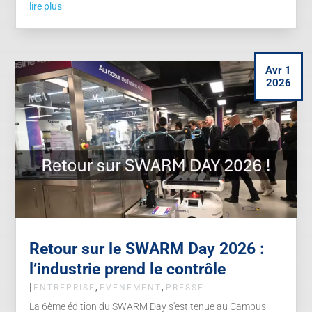
lire plus
Avr 1
2026
Retour sur le SWARM Day 2026 :
l’industrie prend le contrôle
|
,
,
ENTREPRISE
EVENEMENT
PRESSE
La 6ème édition du SWARM Day s'est tenue au Campus