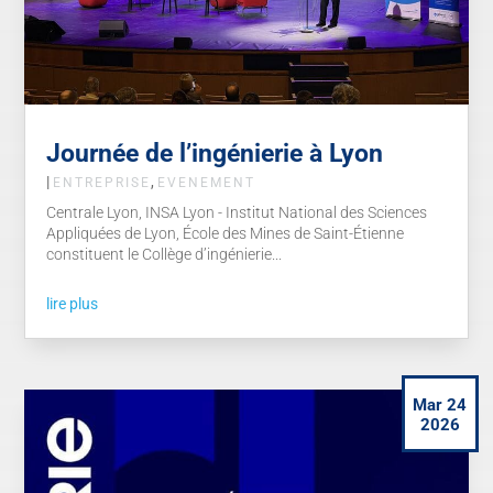
Journée de l’ingénierie à Lyon
|
,
ENTREPRISE
EVENEMENT
Centrale Lyon, INSA Lyon - Institut National des Sciences
Appliquées de Lyon, École des Mines de Saint-Étienne
constituent le Collège d’ingénierie...
lire plus
Mar 24
2026